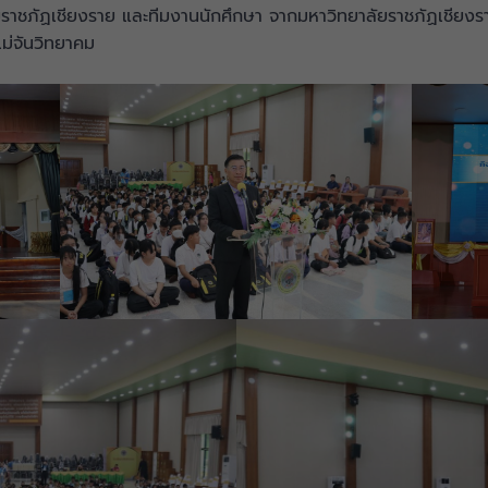
ราชภัฏเชียงราย และทีมงานนักศึกษา จากมหาวิทยาลัยราชภัฏเชียงราย
่จันวิทยาคม