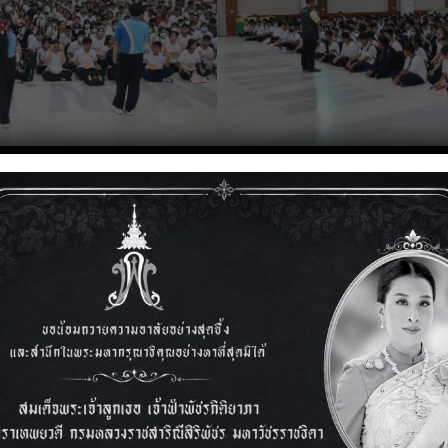
า 2567
คณะผู้บริหาร คณะครู
บริหารเเละคณะครู จ
ชลบุรี ที่เดินทางมาส่งเ