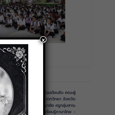
x
เเละบุคลากรทางการศึกษา ร่วมต้อนรับ คณะผู้
ากโรงเรียนหนองใหญ่ศิริวรวาทวิทยา จังหวัด
เละมอบตัว นางสาวกมลพร สีมาชัย ครูกลุ่มสาระ
การเรียนรู้ภาษาไทย