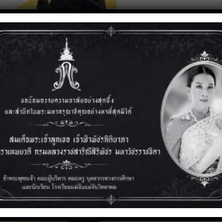
นางสาวนิศารัตน์ ฟองสมุทร