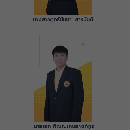
นางสาวศุทธ์นัชชา สารนันต์
นายเอก กีณณเกชยางค์กูร