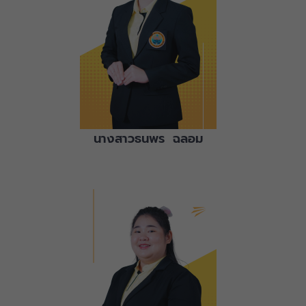
นางสาวธนพร ฉลอม