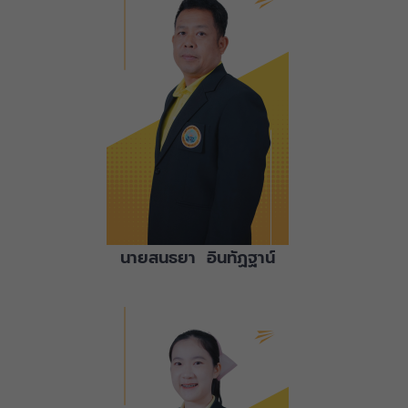
นายสนธยา อินทัฏฐาน์