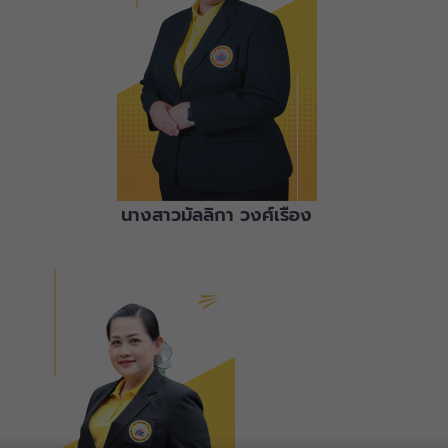
นางสาวมัลลิกา วงศ์เรือง