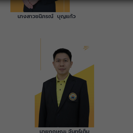
นางสาวชนิภรณ์ บุญแก้ว
นายกฤษณะ จันทร์เต็ม