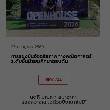
23 กรกฎาคม 2569
การแข่งขันอัจฉริยภาพทางคณิตศาสตร์
ระดับชั้นมัธยมศึกษาตอนต้น
VIEW ALL
นตฺถิ ปญฺญา สมาอาภา
"แสงสว่างเสมอด้วยปัญญาไม่มี"