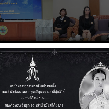
รียนรายบุคคล (DMC) ภาค
พิธีมอบเกียรติบัตรการแ